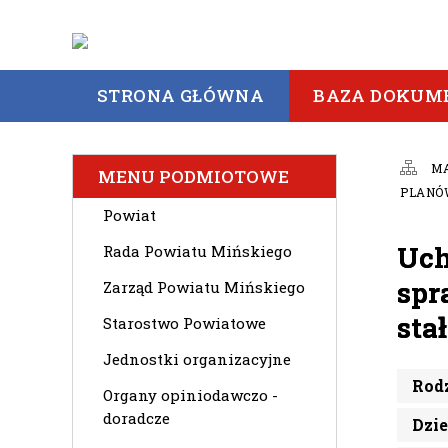
STRONA GŁÓWNA
BAZA DOKUM
M
MENU PODMIOTOWE
PLANÓW
Powiat
Uch
Rada Powiatu Mińskiego
spr
Zarząd Powiatu Mińskiego
sta
Starostwo Powiatowe
Jednostki organizacyjne
Rod
Organy opiniodawczo -
doradcze
Dzi