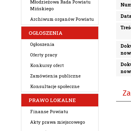
Młodzieżowa Rada Powiatu
Num
Mińskiego
Dat
Archiwum organów Powiatu
Treś
OGŁOSZENIA
Ogłoszenia
Dok
now
Oferty pracy
Dok
Konkursy ofert
now
Zamówienia publiczne
Konsultacje społeczne
Za
PRAWO LOKALNE
Finanse Powiatu
Akty prawa miejscowego