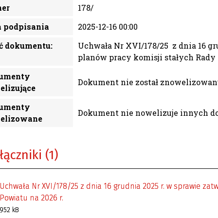
er
178/
a podpisania
2025-12-16 00:00
ć dokumentu:
Uchwała Nr XVI/178/25 z dnia 16 gr
planów pracy komisji stałych Rady 
umenty
Dokument nie został znowelizowan
elizujące
umenty
Dokument nie nowelizuje innych 
elizowane
łączniki (1)
Uchwała Nr XVI/178/25 z dnia 16 grudnia 2025 r. w sprawie zat
Powiatu na 2026 r.
952 kB