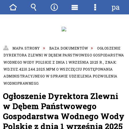
pane
Strona
Wyszukiwarka
Narzędzia
Menu
Menu
główna
główne
szczegóło
MAPA STRONY
BAZA DOKUMENTÓW
OGŁOSZENIE
DYREKTORA ZLEWNI W DĘBEM PAŃSTWOWEGO GOSPODARSTWA
WODNEGO WODY POLSKIE Z DNIA 1 WRZEŚNIA 2025 R., ZNAK:
WD.ZUZ.4210.244.2025.MPM O WSZCZĘCIU POSTĘPOWANIA
ADMINISTRACYJNEGO W SPRAWIE UDZIELENIA POZWOLENIA
WODNOPRAWNEGO.
Ogłoszenie Dyrektora Zlewni
w Dębem Państwowego
Gospodarstwa Wodnego Wody
Polskie z dnia 1 września 2025