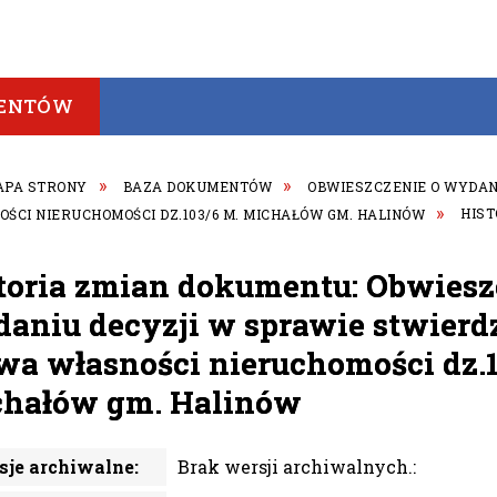
ENTÓW
APA STRONY
BAZA DOKUMENTÓW
OBWIESZCZENIE O WYDAN
ŚCI NIERUCHOMOŚCI DZ.103/6 M. MICHAŁÓW GM. HALINÓW
HIST
toria zmian dokumentu: Obwiesz
aniu decyzji w sprawie stwierd
wa własności nieruchomości dz.1
hałów gm. Halinów
je archiwalne:
Brak wersji archiwalnych.: