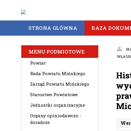
STRONA GŁÓWNA
BAZA DOKUM
M
MENU PODMIOTOWE
WŁASNO
Powiat
His
Rada Powiatu Mińskiego
wyd
Zarząd Powiatu Mińskiego
pra
Starostwo Powiatowe
Mic
Jednostki organizacyjne
Organy opiniodawczo -
doradcze
Wers