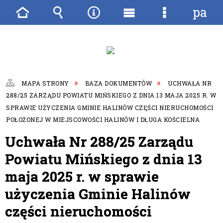
pane
Strona
Wyszukiwarka
Narzędzia
Menu
Menu
główna
główne
szczegóło
MAPA STRONY
BAZA DOKUMENTÓW
UCHWAŁA NR
288/25 ZARZĄDU POWIATU MIŃSKIEGO Z DNIA 13 MAJA 2025 R. W
SPRAWIE UŻYCZENIA GMINIE HALINÓW CZĘŚCI NIERUCHOMOŚCI
POŁOŻONEJ W MIEJSCOWOŚCI HALINÓW I DŁUGA KOŚCIELNA
Uchwała Nr 288/25 Zarządu
Powiatu Mińskiego z dnia 13
maja 2025 r. w sprawie
użyczenia Gminie Halinów
części nieruchomości