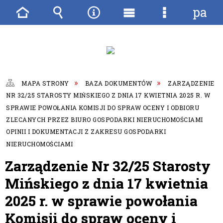
pane
Strona
Wyszukiwarka
Narzędzia
Menu
Menu
główna
główne
szczegóło
MAPA STRONY
BAZA DOKUMENTÓW
ZARZĄDZENIE
NR 32/25 STAROSTY MIŃSKIEGO Z DNIA 17 KWIETNIA 2025 R. W
SPRAWIE POWOŁANIA KOMISJI DO SPRAW OCENY I ODBIORU
ZLECANYCH PRZEZ BIURO GOSPODARKI NIERUCHOMOŚCIAMI
OPINII I DOKUMENTACJI Z ZAKRESU GOSPODARKI
NIERUCHOMOŚCIAMI
Zarządzenie Nr 32/25 Starosty
Mińskiego z dnia 17 kwietnia
2025 r. w sprawie powołania
Komisji do spraw oceny i