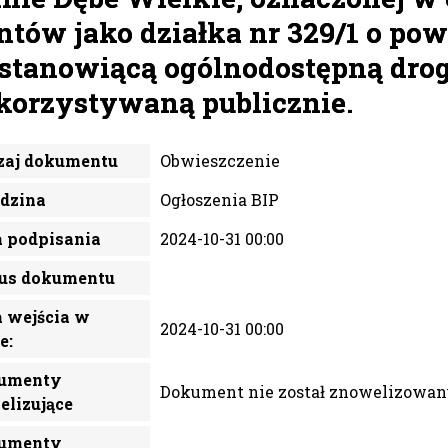
ntów jako działka nr 329/1 o pow
 stanowiącą ogólnodostępną dro
orzystywaną publicznie.
zaj dokumentu
Obwieszczenie
edzina
Ogłoszenia BIP
a podpisania
2024-10-31 00:00
tus dokumentu
 wejścia w
2024-10-31 00:00
e:
umenty
Dokument nie został znowelizowan
elizujące
umenty