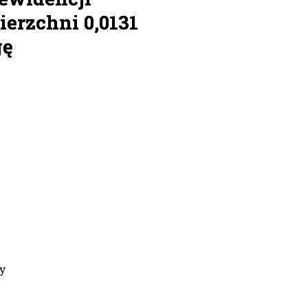
ierzchni 0,0131
gę
y