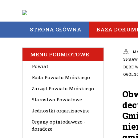
STRONA GŁÓWNA
BAZA DOKUM
M
MENU PODMIOTOWE
SPRAWI
Powiat
DĘBE W
OGÓLN
Rada Powiatu Mińskiego
Zarząd Powiatu Mińskiego
Obw
Starostwo Powiatowe
dec
Jednostki organizacyjne
Gmi
Organy opiniodawczo -
nie
doradcze
gmi