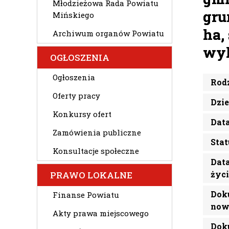
Młodzieżowa Rada Powiatu
gru
Mińskiego
ha,
Archiwum organów Powiatu
wyk
OGŁOSZENIA
Ogłoszenia
Rod
Oferty pracy
Dzi
Konkursy ofert
Dat
Zamówienia publiczne
Sta
Konsultacje społeczne
Data
życi
PRAWO LOKALNE
Dok
Finanse Powiatu
now
Akty prawa miejscowego
Dok