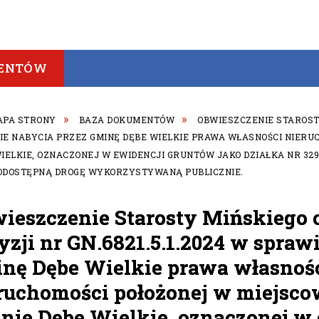
ENTÓW
APA STRONY
BAZA DOKUMENTÓW
OBWIESZCZENIE STAROSTY
E NABYCIA PRZEZ GMINĘ DĘBE WIELKIE PRAWA WŁASNOŚCI NIERUC
IELKIE, OZNACZONEJ W EWIDENCJI GRUNTÓW JAKO DZIAŁKA NR 329/
ODOSTĘPNĄ DROGĘ WYKORZYSTYWANĄ PUBLICZNIE.
ieszczenie Starosty Mińskiego
yzji nr GN.6821.5.1.2024 w spraw
nę Dębe Wielkie prawa własnoś
ruchomości położonej w miejsco
nie Dębe Wielkie, oznaczonej w