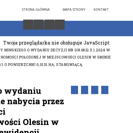
STRONA GŁÓWNA
MAPA STRONY
KONTAKT
Twoja przeglądarka nie obsługuje JavaScript
 MIŃSKIEGO O WYDANIU DECYZJI NR GN.6821.5.1.2024 W
HOMOŚCI POŁOŻONEJ W MIEJSCOWOŚCI OLESIN W GMINIE
1 O POWIERZCHNI 0,0131 HA, STANOWIĄCĄ
 o wydaniu
ie nabycia przez
ci
wości Olesin w
 ewidencji