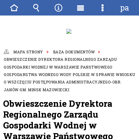
pane
Strona
Wyszukiwarka
Narzędzia
Menu
Menu
główna
główne
szczegóło
MAPA STRONY
BAZA DOKUMENTÓW
OBWIESZCZENIE DYREKTORA REGIONALNEGO ZARZĄDU
GOSPODARKI WODNEJ W WARSZAWIE PAŃSTWOWEGO
GOSPODARSTWA WODNEGO WODY POLSKIE W SPRAWIE WNIOSKU
O WSZCZĘCIU POSTĘPOWANIA ADMINISTRACYJNEGO-OBR.
JANÓW GM. MIŃSK MAZOWIECKI
Obwieszczenie Dyrektora
Regionalnego Zarządu
Gospodarki Wodnej w
Warszawie Państwowego